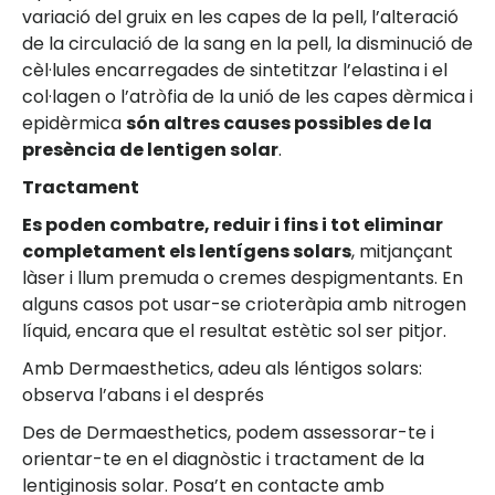
variació del gruix en les capes de la pell, l’alteració
de la circulació de la sang en la pell, la disminució de
cèl·lules encarregades de sintetitzar l’elastina i el
col·lagen o l’atròfia de la unió de les capes dèrmica i
epidèrmica
són altres causes possibles de la
presència de lentigen solar
.
Tractament
Es poden combatre, reduir i fins i tot eliminar
completament els lentígens solars
, mitjançant
làser i llum premuda o cremes despigmentants. En
alguns casos pot usar-se crioteràpia amb nitrogen
líquid, encara que el resultat estètic sol ser pitjor.
Amb Dermaesthetics, adeu als léntigos solars:
observa l’abans i el després
Des de Dermaesthetics, podem assessorar-te i
orientar-te en el diagnòstic i tractament de la
lentiginosis solar. Posa’t en contacte amb