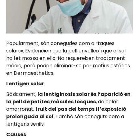
Popularment, són conegudes com a «taques
solars». Evidencien que la pell envelleix i que el sol
ha fet mossa en ella. No requereixen tractament
mèdic, però poden eliminar-se per motius estètics
en Dermaesthetics.
Lentigen solar
Bàsicament,
la lentiginosis solar és l’aparició en
la pell de petites màcules fosques
, de color
amarronat,
fruit del pas del temps i l’exposició
prolongada al sol
. També són coneguts com a
lentígens senils.
Causes