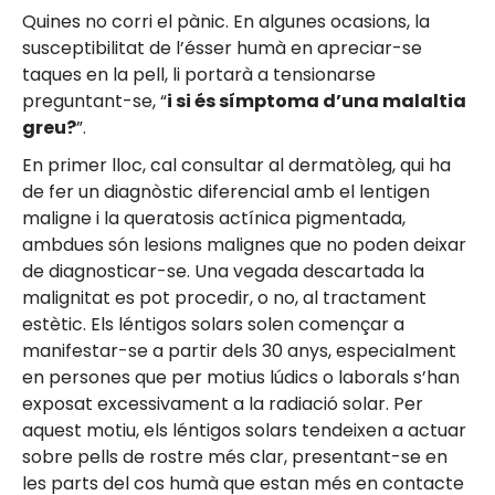
Quines no corri el pànic. En algunes ocasions, la
susceptibilitat de l’ésser humà en apreciar-se
taques en la pell, li portarà a tensionarse
preguntant-se, “
i si és símptoma d’una malaltia
greu?
”.
En primer lloc, cal consultar al dermatòleg, qui ha
de fer un diagnòstic diferencial amb el lentigen
maligne i la queratosis actínica pigmentada,
ambdues són lesions malignes que no poden deixar
de diagnosticar-se. Una vegada descartada la
malignitat es pot procedir, o no, al tractament
estètic. Els léntigos solars solen començar a
manifestar-se a partir dels 30 anys, especialment
en persones que per motius lúdics o laborals s’han
exposat excessivament a la radiació solar. Per
aquest motiu, els léntigos solars tendeixen a actuar
sobre pells de rostre més clar, presentant-se en
les parts del cos humà que estan més en contacte