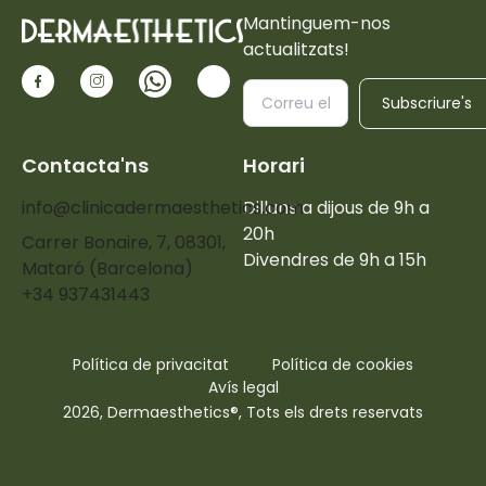
Mantinguem-nos
actualitzats!
Subscriure's
Contacta'ns
Horari
info@clinicadermaesthetics.com
Dilluns a dijous de 9h a
20h
Carrer Bonaire, 7, 08301,
Divendres de 9h a 15h
Mataró (Barcelona)
+34 937431443
Política de privacitat
Política de cookies
Avís legal
2026, Dermaesthetics®, Tots els drets reservats