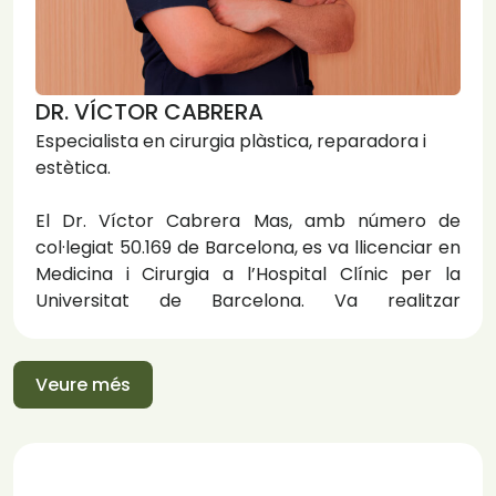
DR. VÍCTOR CABRERA
Especialista en cirurgia plàstica, reparadora i
estètica.
El Dr. Víctor Cabrera Mas, amb número de
col·legiat 50.169 de Barcelona, es va llicenciar en
Medicina i Cirurgia a l’Hospital Clínic per la
Universitat de Barcelona. Va realitzar
l’especialitat en Cirurgia Plàstica, Reparadora i
Estètica via MIR a l’Hospital Germans Trias i Pujol,
amb especial interès en els camps de cirurgia
Veure més
estètica, cirurgia reconstructiva mamària i
microcirurgia.
Va realitzar durant aquest període formatiu