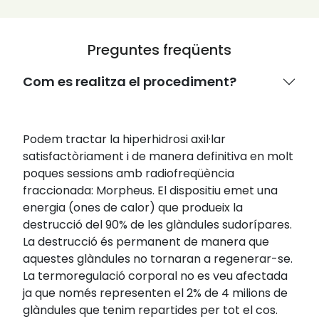
Preguntes freqüents
Com es realitza el procediment?
Podem tractar la hiperhidrosi axil·lar
satisfactòriament i de manera definitiva en molt
poques sessions amb radiofreqüència
fraccionada: Morpheus. El dispositiu emet una
energia (ones de calor) que produeix la
destrucció del 90% de les glàndules sudorípares.
La destrucció és permanent de manera que
aquestes glàndules no tornaran a regenerar-se.
La termoregulació corporal no es veu afectada
ja que només representen el 2% de 4 milions de
glàndules que tenim repartides per tot el cos.