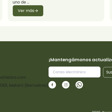
uno de
Ver más
¡Mantengámonos actualiz
Sus
sthetics.com
08301, Mataró (Barcelona)