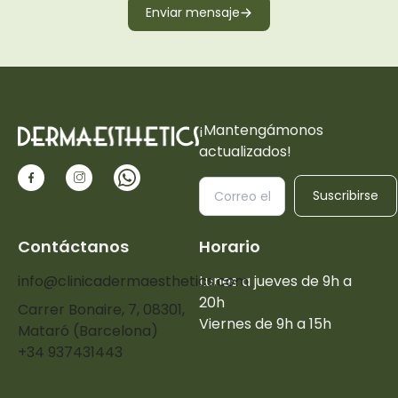
Enviar mensaje
¡Mantengámonos
actualizados!
Suscribirse
Contáctanos
Horario
info@clinicadermaesthetics.com
Lunes a jueves de 9h a
20h
Carrer Bonaire, 7, 08301,
Viernes de 9h a 15h
Mataró (Barcelona)
+34 937431443