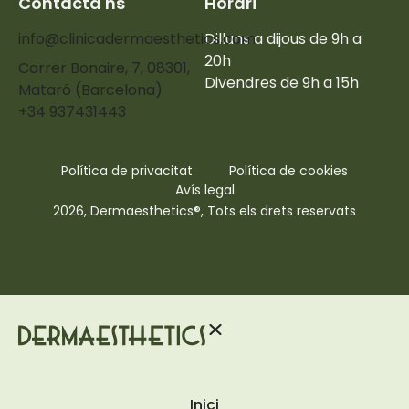
Contacta'ns
Horari
info@clinicadermaesthetics.com
Dilluns a dijous de 9h a
20h
Carrer Bonaire, 7, 08301,
Divendres de 9h a 15h
Mataró (Barcelona)
+34 937431443
Política de privacitat
Política de cookies
Avís legal
2026, Dermaesthetics®, Tots els drets reservats
Inici