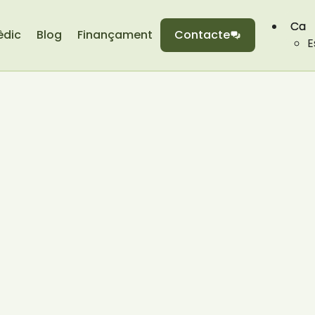
Ca
èdic
Blog
Finançament
Contacte
E