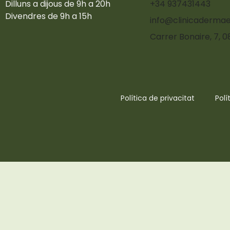
Dilluns a dijous de 9h a 20h
+34 937431443
Divendres de 9h a 15h
info@clinicadermae
Carrer Bonaire, 7, 
Política de privacitat
Polí