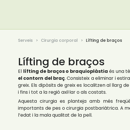
Serveis
Cirurgia corporal
Lífting de braços
Lífting de braços
El
lífting de braços o braquioplàstia
és una tè
el contorn del braç
. Consisteix a eliminar i estir
greix. Els dipòsits de greix es localitzen al llarg 
i fins i tot a la regió axil·lar o als costats.
Aquesta cirurgia es planteja amb més freqü
importants de pes o cirurgia postbariàtrica. A m
l’edat i la mala qualitat de la pell.