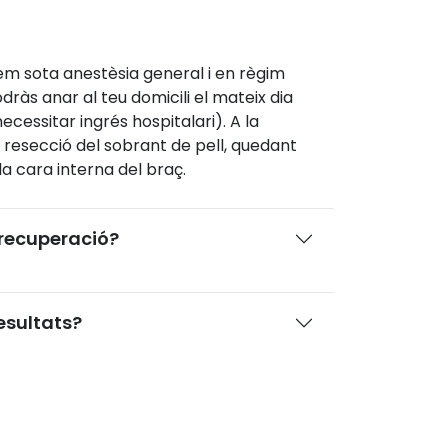
em sota anestèsia general i en règim
odràs anar al teu domicili el mateix dia
ecessitar ingrés hospitalari). A la
a resecció del sobrant de pell, quedant
a cara interna del braç.
 recuperació?
esultats?