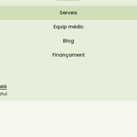
Serveis
Equip mèdic
Blog
Finançament
alà
añol