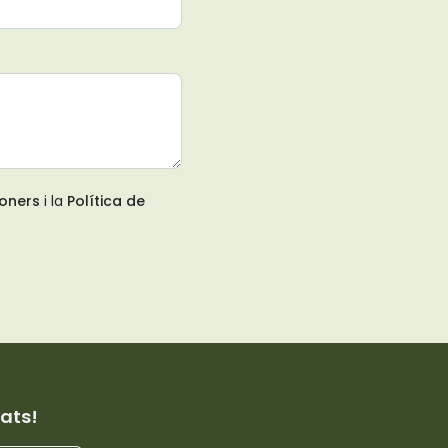
ioners
i la
Política de
ats!