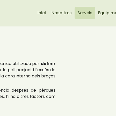
Inici
Nosaltres
Serveis
Equip m
cnica utilitzada per
definir
ar la pell penjant i l’excés de
de la cara interna dels braços
ència després de pèrdues
és, hi ha altres factors com