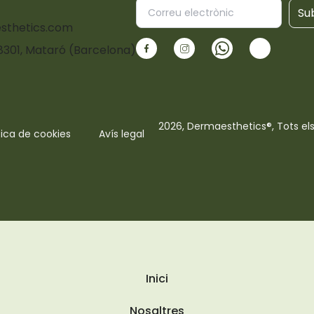
Su
sthetics.com
08301, Mataró (Barcelona)
2026, Dermaesthetics®, Tots els
tica de cookies
Avís legal
Inici
Nosaltres