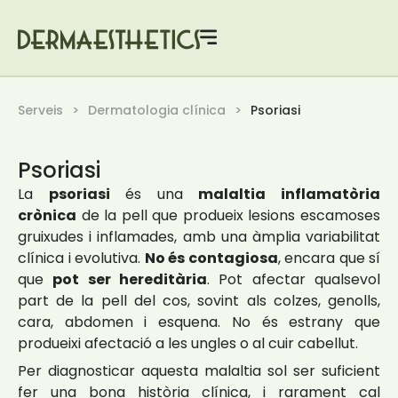
Serveis
Dermatologia clínica
Psoriasi
Psoriasi
La
psoriasi
és una
malaltia inflamatòria
crònica
de la pell que produeix lesions escamoses
gruixudes i inflamades, amb una àmplia variabilitat
clínica i evolutiva.
No és contagiosa
, encara que sí
que
pot ser hereditària
. Pot afectar qualsevol
part de la pell del cos, sovint als colzes, genolls,
cara, abdomen i esquena. No és estrany que
produeixi afectació a les ungles o al cuir cabellut.
Per diagnosticar aquesta malaltia sol ser suficient
fer una bona història clínica, i rarament cal