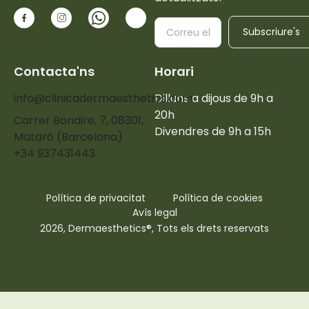
Subscriure's
Contacta'ns
Horari
info@clinicadermaesthetics.com
Dilluns a dijous de 9h a
20h
Carrer Bonaire, 7, 08301,
Divendres de 9h a 15h
Mataró (Barcelona)
+34 937431443
Política de privacitat
Política de cookies
Avís legal
2026, Dermaesthetics®, Tots els drets reservats