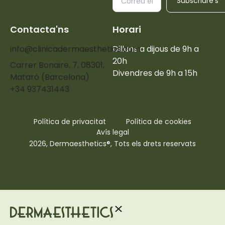
Subscriure's
Contacta'ns
Horari
info@clinicadermaesthetics.com
Dilluns a dijous de 9h a
20h
Carrer Bonaire, 7, 08301,
Divendres de 9h a 15h
Mataró (Barcelona)
+34 937431443
Política de privacitat
Política de cookies
Avís legal
2026, Dermaesthetics®, Tots els drets reservats