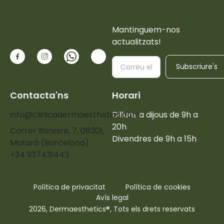
Mantinguem-nos
actualitzats!
Subscriure's
Contacta'ns
Horari
info@clinicadermaesthetics.com
Dilluns a dijous de 9h a
20h
Carrer Bonaire, 7, 08301,
Divendres de 9h a 15h
Mataró (Barcelona)
+34 937431443
Política de privacitat
Política de cookies
Avís legal
2026, Dermaesthetics®, Tots els drets reservats