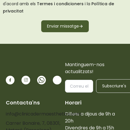
d'acord amb els
Termes i condicioners
i la
Política de
privacitat
Enviar missatge
Mantinguem-nos
actualitzats!
Subscriure's
Contacta'ns
Horari
info@clinicadermaesthetics.com
Dilluns a dijous de 9h a
20h
Carrer Bonaire, 7, 08301,
Divendres de 9h a 15h