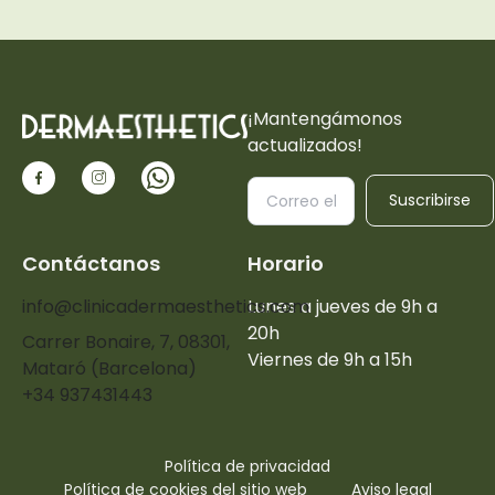
¡Mantengámonos
actualizados!
Suscribirse
Contáctanos
Horario
info@clinicadermaesthetics.com
Lunes a jueves de 9h a
20h
Carrer Bonaire, 7, 08301,
Viernes de 9h a 15h
Mataró (Barcelona)
+34 937431443
Política de privacidad
Política de cookies del sitio web
Aviso legal