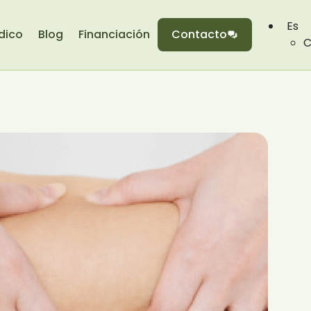
Es
dico
Blog
Financiación
Contacto
C