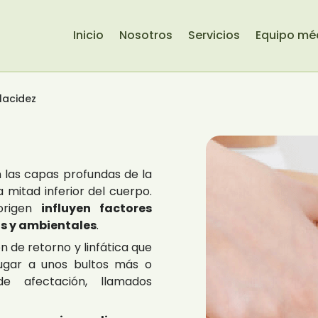
Inicio
Nosotros
Servicios
Equipo mé
flacidez
 las capas profundas de la
a mitad inferior del cuerpo.
origen
influyen factores
os y ambientales
.
n de retorno y linfática que
ugar a unos bultos más o
e afectación, llamados