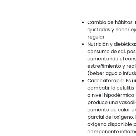
Cambio de hábitos: E
ajustadas y hacer ej
regular.
Nutrición y dietétic
consumo de sal, past
aumentando el consu
estreñimiento y real
(beber agua o infusi
Carboxiterapia
: Es 
combatir la celulitis
a nivel hipodérmico
produce una vasodil
aumento de calor en
parcial del oxígeno,
oxígeno disponible p
componente inflamato