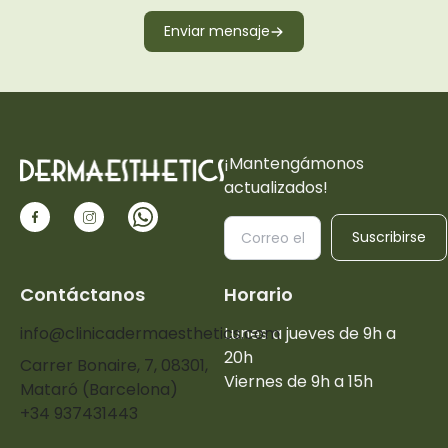
Enviar mensaje
¡Mantengámonos
actualizados!
Suscribirse
Contáctanos
Horario
info@clinicadermaesthetics.com
Lunes a jueves de 9h a
20h
Carrer Bonaire, 7, 08301,
Viernes de 9h a 15h
Mataró (Barcelona)
+34 937431443